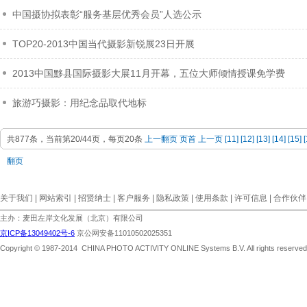
中国摄协拟表彰“服务基层优秀会员”人选公示
TOP20-2013中国当代摄影新锐展23日开展
2013中国黟县国际摄影大展11月开幕，五位大师倾情授课免学费
旅游巧摄影：用纪念品取代地标
共877条，当前第20/44页，每页20条
上一翻页
页首
上一页
[11]
[12]
[13]
[14]
[15]
[
翻页
关于我们 | 网站索引 | 招贤纳士 | 客户服务 | 隐私政策 | 使用条款 | 许可信息 | 合作伙伴
主办：麦田左岸文化发展（北京）有限公司
京ICP备13049402号-6
京公网安备11010502025351
Copyright © 1987-2014 CHINA PHOTO ACTIVITY ONLINE Systems B.V. All rights reserved