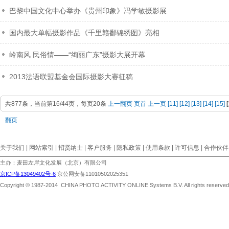
巴黎中国文化中心举办《贵州印象》冯学敏摄影展
国内最大单幅摄影作品《千里赣鄱锦绣图》亮相
岭南风 民俗情——“绚丽广东”摄影大展开幕
2013法语联盟基金会国际摄影大赛征稿
共877条，当前第16/44页，每页20条
上一翻页
页首
上一页
[11]
[12]
[13]
[14]
[15]
翻页
关于我们 | 网站索引 | 招贤纳士 | 客户服务 | 隐私政策 | 使用条款 | 许可信息 | 合作伙伴
主办：麦田左岸文化发展（北京）有限公司
京ICP备13049402号-6
京公网安备11010502025351
Copyright © 1987-2014 CHINA PHOTO ACTIVITY ONLINE Systems B.V. All rights reserved