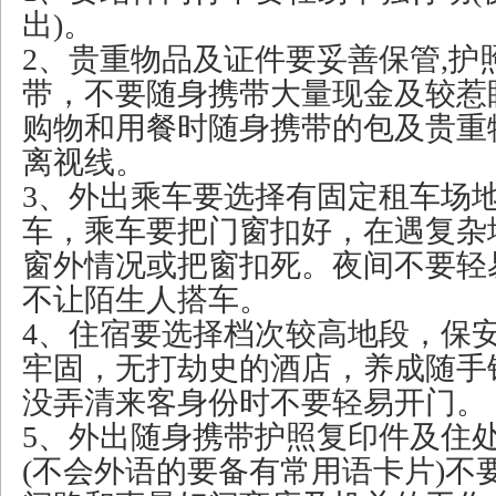
出)。
2、贵重物品及证件要妥善保管,护
带，不要随身携带大量现金及较惹
购物和用餐时随身携带的包及贵重
离视线。
3、外出乘车要选择有固定租车场
车，乘车要把门窗扣好，在遇复杂
窗外情况或把窗扣死。夜间不要轻
不让陌生人搭车。
4、住宿要选择档次较高地段，保
牢固，无打劫史的酒店，养成随手
没弄清来客身份时不要轻易开门。
5、外出随身携带护照复印件及住
(不会外语的要备有常用语卡片)不