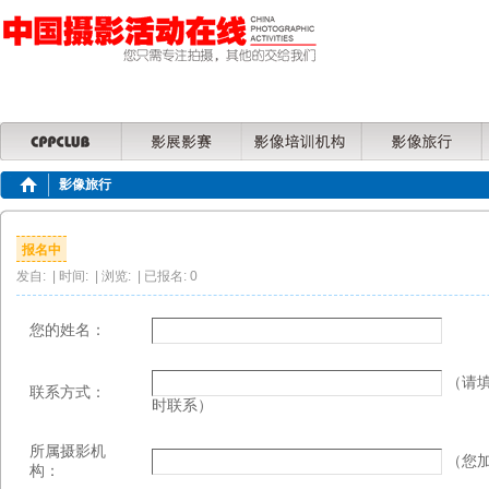
影像旅行
报名中
发自: | 时间: | 浏览: | 已报名: 0
您的姓名：
（请填
联系方式：
时联系）
所属摄影机
（您加
构：